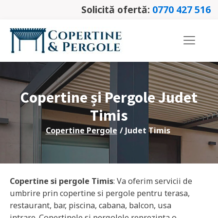
Solicită ofertă:
0770 427 516
Copertine și Pergole Judet
Timis
Copertine Pergole
/ Judet
Timis
Copertine si pergole
Timis
: Va oferim servicii de
umbrire prin copertine si pergole pentru terasa,
restaurant, bar, piscina, cabana, balcon, usa
intrare. Copertinele si pergolele reprezinta o