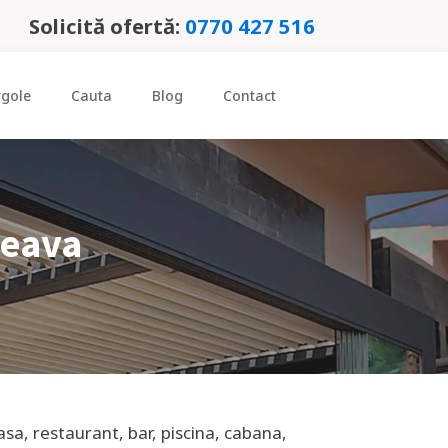
Solicită ofertă:
0770 427 516
rgole
Cauta
Blog
Contact
ceava
asa, restaurant, bar, piscina, cabana,