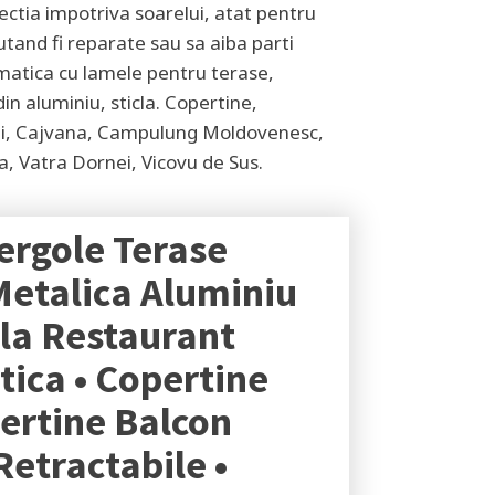
tectia impotriva soarelui, atat pentru
utand fi reparate sau sa aiba parti
climatica cu lamele pentru terase,
in aluminiu, sticla. Copertine,
i, Cajvana, Campulung Moldovenesc,
va, Vatra Dornei, Vicovu de Sus
.
ergole Terase
Metalica Aluminiu
ola Restaurant
tica • Copertine
pertine Balcon
Retractabile •