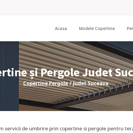
Acasa
Modele Copertine
Pe
rtine și Pergole Judet
Su
Copertine Pergole
/ Judet
Suceava
im servicii de umbrire prin copertine si pergole pentru ter