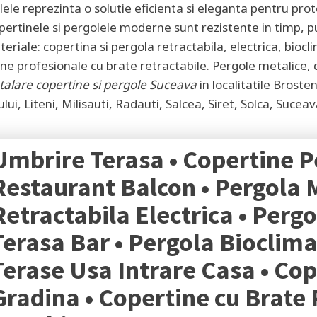
lele reprezinta o solutie eficienta si eleganta pentru pro
opertinele si pergolele moderne sunt rezistente in timp, p
materiale: copertina si pergola retractabila, electrica, bio
ne profesionale cu brate retractabile. Pergole metalice, d
talare copertine si pergole
Suceava
in localitatile
Brosten
ui, Liteni, Milisauti, Radauti, Salcea, Siret, Solca, Sucea
Umbrire Terasa • Copertine P
Restaurant Balcon • Pergola 
Retractabila Electrica • Perg
Terasa Bar • Pergola Bioclima
Terase Usa Intrare Casa • Co
Gradina • Copertine cu Brate 