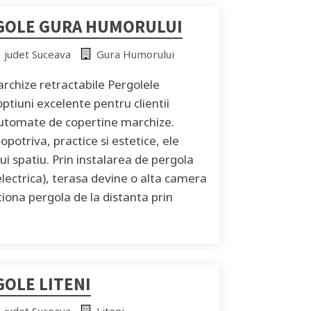
GOLE GURA HUMORULUI
judet Suceava
Gura Humorului
archize retractabile Pergolele
optiuni excelente pentru clientii
automate de copertine marchize.
potriva, practice si estetice, ele
i spatiu. Prin instalarea de pergola
electrica), terasa devine o alta camera
ctiona pergola de la distanta prin
OLE LITENI