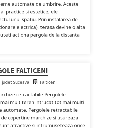
sisteme automate de umbrire. Aceste
, practice si estetice, ele
tul unui spatiu. Prin instalarea de
tionare electrica), terasa devine o alta
Puteti actiona pergola de la distanta
OLE FALTICENI
judet Suceava
Falticeni
archize retractabile Pergolele
t mai mult teren intrucat tot mai multi
le automate. Pergolele retractabile
de copertine marchize si usureaza
 sunt atractive si infrumuseteaza orice