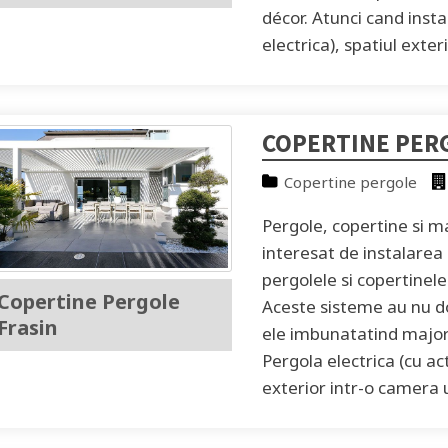
décor. Atunci cand inst
electrica), spatiul exte
COPERTINE PER
Copertine pergole
Pergole, copertine si m
interesat de instalare
pergolele si copertinele
Copertine Pergole
Aceste sisteme au nu doa
Frasin
ele imbunatatind major 
Pergola electrica (cu ac
exterior intr-o camera u