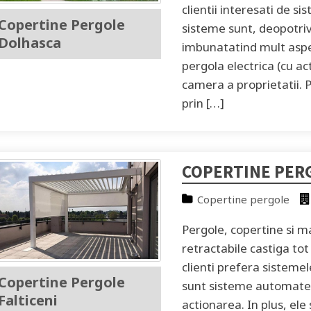
clientii interesati de 
Copertine Pergole
sisteme sunt, deopotriva
Dolhasca
imbunatatind mult aspec
pergola electrica (cu ac
camera a proprietatii. 
prin […]
COPERTINE PERG
Copertine pergole
Pergole, copertine si m
retractabile castiga to
clienti prefera sisteme
Copertine Pergole
sunt sisteme automate 
Falticeni
actionarea. In plus, ele