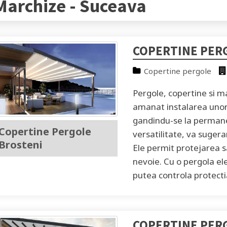
Marchize -
Suceava
COPERTINE PER
Copertine pergole
Pergole, copertine si ma
amanat instalarea unor 
gandindu-se la permane
Copertine Pergole
versatilitate, va sugera
Brosteni
Ele permit protejarea 
nevoie. Cu o pergola ele
putea controla protectia
COPERTINE PER