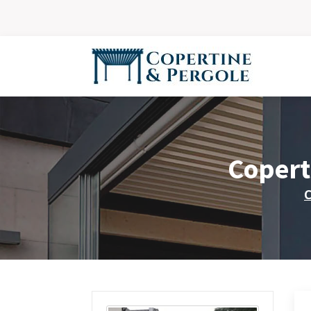
Copert
C