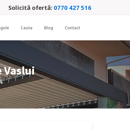
Solicită ofertă:
0770 427 516
rgole
Cauta
Blog
Contact
e
Vaslui
RL