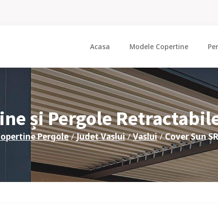
Acasa
Modele Copertine
Pe
ine și Pergole Retractabil
opertine Pergole
/
Judet
Vaslui
/
Vaslui
/
Cover Sun S