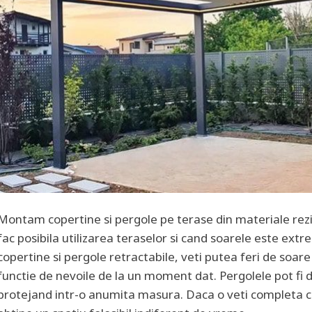
Montam copertine si pergole pe terase din materiale rezi
fac posibila utilizarea teraselor si cand soarele este ext
copertine si pergole retractabile, veti putea feri de soare 
functie de nevoile de la un moment dat. Pergolele pot fi 
protejand intr-o anumita masura. Daca o veti completa cu i