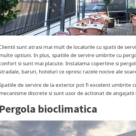
Clientii sunt atrasi mai mult de localurile cu spatii de servi
multe optiuni. In plus, spatiile de servire umbrite cu per
confort si sunt mai placute. Instalama copertine si pergo
stradale, baruri, hoteluri ce opresc razele nocive ale soare
Spatiile de servire de la exterior pot fi excelent umbrite 
mecanisme discrete si sunt usor de actionat de angajatii 
Pergola bioclimatica