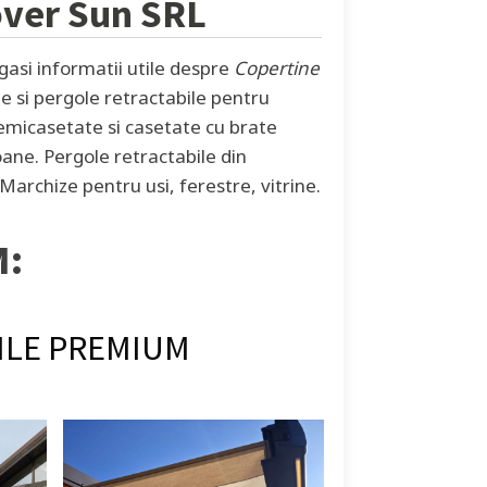
over Sun SRL
asi informatii utile despre
Copertine
ne si pergole retractabile pentru
semicasetate si casetate cu brate
ane. Pergole retractabile din
Marchize pentru usi, ferestre, vitrine.
M:
ILE PREMIUM