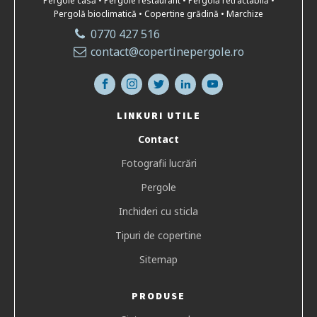
Pergole casă • Pergole restaurant • Pergolă retractabilă •
Pergolă bioclimatică • Copertine grădină • Marchize
0770 427 516
contact@copertinepergole.ro
LINKURI UTILE
Contact
Fotografii lucrări
Pergole
Inchideri cu sticla
Tipuri de copertine
Sitemap
PRODUSE