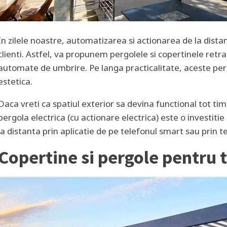
In zilele noastre, automatizarea si actionarea de la dista
clienti. Astfel, va propunem pergolele si copertinele retr
automate de umbrire. Pe langa practicalitate, aceste per
estetica.
Daca vreti ca spatiul exterior sa devina functional tot ti
pergola electrica (cu actionare electrica) este o investit
la distanta prin aplicatie de pe telefonul smart sau prin
Copertine si pergole pentru 