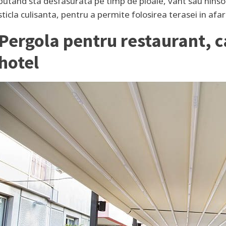
putand sta desfasurata pe timp de ploaie, vant sau ninsoar
sticla culisanta, pentru a permite folosirea terasei in afar
Pergola pentru restaurant, 
hotel