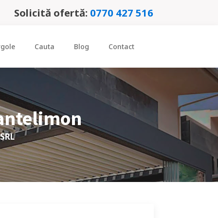
Solicită ofertă:
0770 427 516
rgole
Cauta
Blog
Contact
antelimon
 SRL