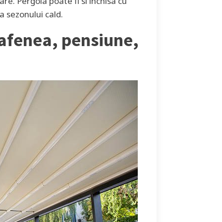
e. Pergola poate fi si inchisa cu
a sezonului cald.
cafenea, pensiune,