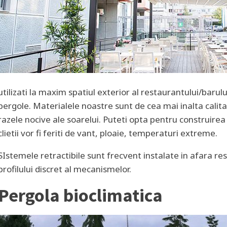
utilizati la maxim spatiul exterior al restaurantului/barul
pergole. Materialele noastre sunt de cea mai inalta calitat
razele nocive ale soarelui. Puteti opta pentru construirea
clietii vor fi feriti de vant, ploaie, temperaturi extreme.
SIstemele retractibile sunt frecvent instalate in afara res
profilului discret al mecanismelor.
Pergola bioclimatica