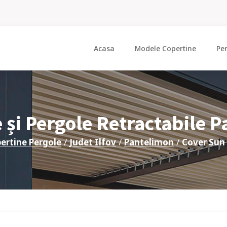
Acasa
Modele Copertine
Pe
 și Pergole Retractabile
P
ertine Pergole
/
Judet
Ilfov
/
Pantelimon
/
Cover Sun