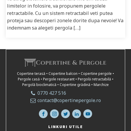
limitelor in folosire, va propunem pergolele
retractabile. Cu un sistem retractabil veti putea
proteja sau descoperi zonele dorite dupa nevoie! Va
indemnam sa alegeti pergola […]
Copertine terasă • Copertine balcon • Copertine pergole •
Pergole casă • Pergole restaurant • Pergolă retractabilă •
Pergolă bioclimatică • Copertine grădină • Marchize
0770 427 516
contact@copertinepergole.ro
LINKURI UTILE