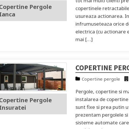
tot mai multi clienti p
Copertine Pergole
copertinele retractabi
Ianca
usureaza actionarea. In 
infrumuseteaza orice de
electrica (cu actionare 
mai […]
COPERTINE PER
Copertine pergole
Pergole, copertine si m
instalarea de copertin
Copertine Pergole
Insuratei
sunt fixe si prea putin u
prezentam pergolele si 
sisteme automate care 