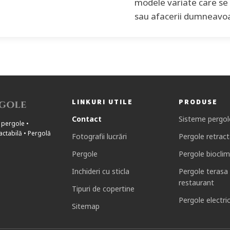
modele variate care se 
sau afacerii dumneavoas
LINKURI UTILE
PRODUSE
Contact
Sisteme pergol
 pergole •
actabilă • Pergolă
Fotografii lucrări
Pergole retract
Pergole
Pergole bioclim
Inchideri cu sticla
Pergole terasa
restaurant
Tipuri de copertine
Pergole electri
Sitemap