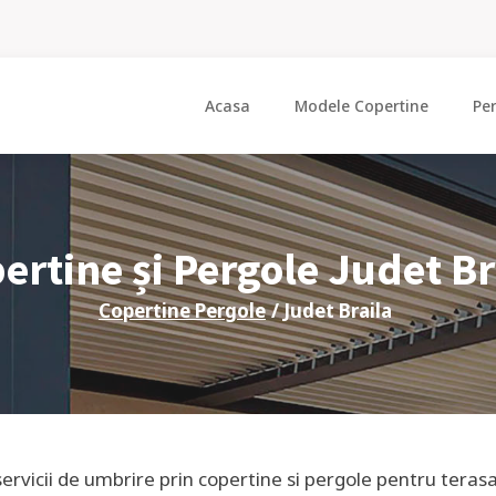
Acasa
Modele Copertine
Pe
ertine și Pergole Judet
Br
Copertine Pergole
/ Judet
Braila
servicii de umbrire prin copertine si pergole pentru terasa