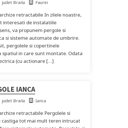
judet Braila
Faurei
rchize retractabile In zilele noastre,
t interesati de instalatiile
 sens, va propunem pergole si
 ca si sisteme automate de umbrire.
t, pergolele si copertinele
 spatiul in care sunt montate. Odata
lectrica (cu actionare […]
GOLE IANCA
judet Braila
Ianca
rchize retractabile Pergolele si
e castiga tot mai mult teren intrucat