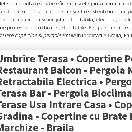
lele reprezinta o solutie eficienta si eleganta pentru pro
opertinele si pergolele moderne sunt rezistente in timp, p
materiale: copertina si pergola retractabila, electrica, bio
ne profesionale cu brate retractabile. Pergole metalice, d
talare copertine si pergole
Braila
in localitatile
Braila, Fau
Umbrire Terasa • Copertine P
Restaurant Balcon • Pergola 
Retractabila Electrica • Perg
Terasa Bar • Pergola Bioclima
Terase Usa Intrare Casa • Co
Gradina • Copertine cu Brate 
Marchize -
Braila