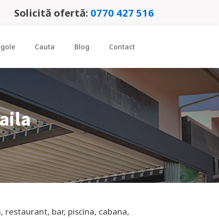
Solicită ofertă:
0770 427 516
rgole
Cauta
Blog
Contact
aila
, restaurant, bar, piscina, cabana,