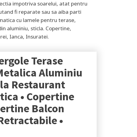
tectia impotriva soarelui, atat pentru
utand fi reparate sau sa aiba parti
climatica cu lamele pentru terase,
in aluminiu, sticla. Copertine,
rei, Ianca, Insuratei
.
ergole Terase
Metalica Aluminiu
ola Restaurant
tica • Copertine
pertine Balcon
Retractabile •