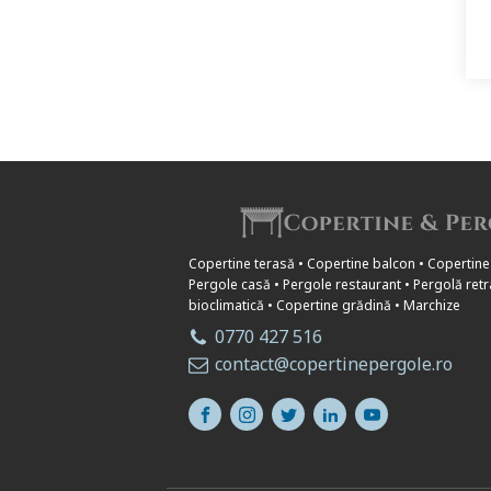
Copertine terasă • Copertine balcon • Copertine
Pergole casă • Pergole restaurant • Pergolă retr
bioclimatică • Copertine grădină • Marchize
0770 427 516
contact@copertinepergole.ro