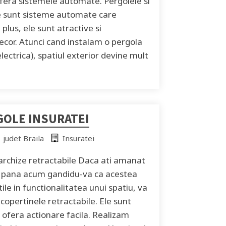
refera sistemele automate. Pergolele si
le sunt sisteme automate care
plus, ele sunt atractive si
cor. Atunci cand instalam o pergola
electrica), spatiul exterior devine mult
GOLE INSURATEI
judet Braila
Insuratei
archize retractabile Daca ati amanat
e pana acum gandidu-va ca acestea
tile in functionalitatea unui spatiu, va
copertinele retractabile. Ele sunt
ofera actionare facila. Realizam