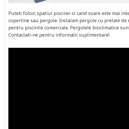
Puteti folosi spatiul piscinei si cand soare este mai int
copertine sau pergole. Instalam pergole cu prelate de
pentru piscinile comerciale. Pergolele bioclimatice sunt
Contactati-ne pentru informatii suplimentare!