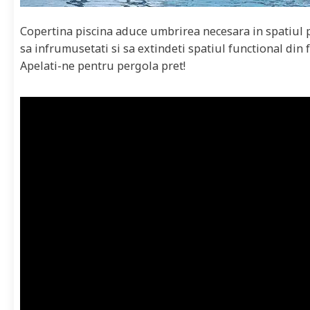
Copertina piscina aduce umbrirea necesara in spatiul p
sa infrumusetati si sa extindeti spatiul functional din
Apelati-ne pentru pergola pret!