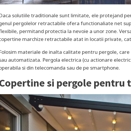
Daca solutiile traditionale sunt limitate, ele protejand p
genul pergolelor retractabile ofera functionaliate net su
flexibile, permitand protectia la nevoie a unor zone. Versa
copertine marchize retractabile atat in locatii private, cat 
Folosim materiale de inalta calitate pentru pergole, ca
sau automatizata. Pergola electrica (cu actionare electrica)
operabila si din telecomanda sau de pe smartphone.
Copertine si pergole pentru 