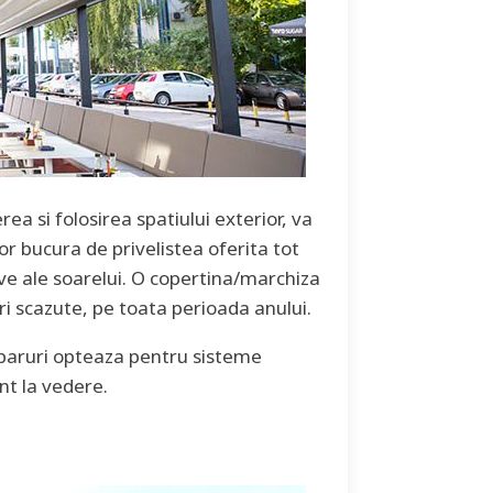
ea si folosirea spatiului exterior, va
vor bucura de privelistea oferita tot
ve ale soarelui. O copertina/marchiza
uri scazute, pe toata perioada anului.
/baruri opteaza pentru sisteme
nt la vedere.