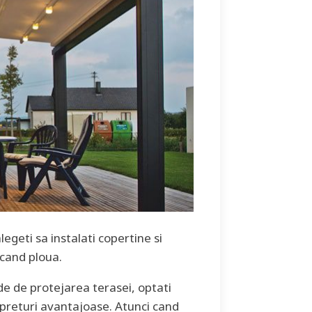
legeti sa instalati copertine si
 cand ploua.
de de protejarea terasei, optati
 preturi avantajoase. Atunci cand