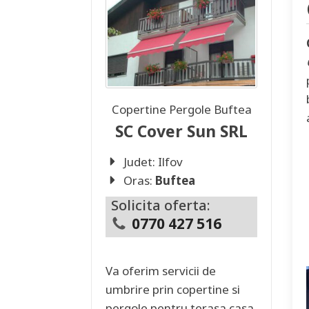
Copertine Pergole
Buftea
SC Cover Sun SRL
Judet:
Ilfov
Oras:
Buftea
Solicita oferta:
0770 427 516
Va oferim servicii de
umbrire prin copertine si
pergole pentru terasa casa,