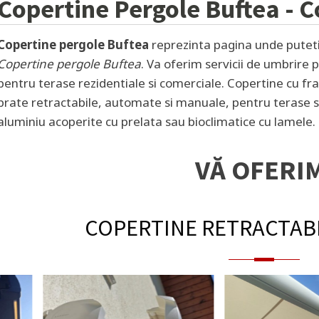
Copertine Pergole
Buftea
- C
Copertine pergole Buftea
reprezinta pagina unde puteti 
Copertine pergole Buftea
. Va oferim servicii de umbrire p
pentru terase rezidentiale si comerciale. Copertine cu fr
brate retractabile, automate si manuale, pentru terase si
aluminiu acoperite cu prelata sau bioclimatice cu lamele. 
VĂ OFERI
COPERTINE RETRACTAB