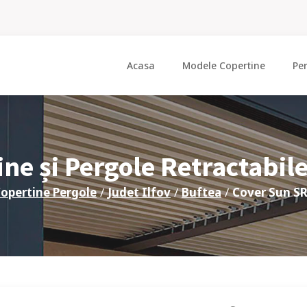
Acasa
Modele Copertine
Pe
ne și Pergole Retractabil
opertine Pergole
/
Judet
Ilfov
/
Buftea
/
Cover Sun S