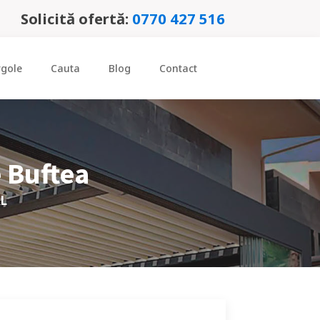
Solicită ofertă:
0770 427 516
rgole
Cauta
Blog
Contact
e
Buftea
RL