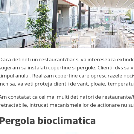
Daca detineti un restaurant/bar si va intereseaza extinder
sugeram sa instalati copertine si pergole. Clientii dvs sa 
timpul anului. Realizam copertine care opresc razele noci
inchisa, va veti proteja clientii de vant, ploaie, temperat
Am constatat ca cei mai multi detinatori de restaurante
retractabile, intrucat mecanismele lor de actionare nu su
Pergola bioclimatica