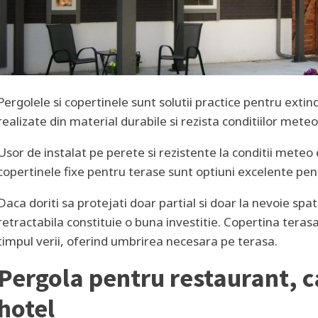
Pergolele si copertinele sunt solutii practice pentru extin
realizate din material durabile si rezista conditiilor met
Usor de instalat pe perete si rezistente la conditii meteo
copertinele fixe pentru terase sunt optiuni excelente pent
Daca doriti sa protejati doar partial si doar la nevoie spa
retractabila constituie o buna investitie. Copertina terasa
timpul verii, oferind umbrirea necesara pe terasa.
Pergola pentru restaurant, 
hotel