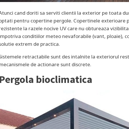
Atunci cand doriti sa serviti clientii la exterior pe toata
optati pentru copertine pergole. Copertinele exterioare p
rezistente la razele nocive UV care nu obtureaza vizibilita
impotriva conditiilor meteo nevaforabile (vant, ploaie), 
solutie extrem de practica.
Sistemele retractabile sunt des intalnite la exteriorul res
mecanismele de actionare sunt discrete.
Pergola bioclimatica