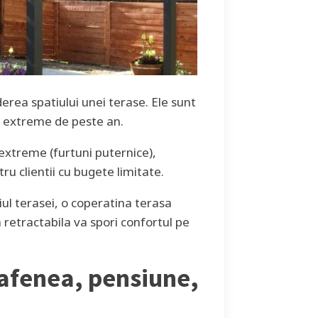
derea spatiului unei terase. Ele sunt
eo extreme de peste an.
 extreme (furtuni puternice),
ru clientii cu bugete limitate.
tiul terasei, o coperatina terasa
 retractabila va spori confortul pe
cafenea, pensiune,