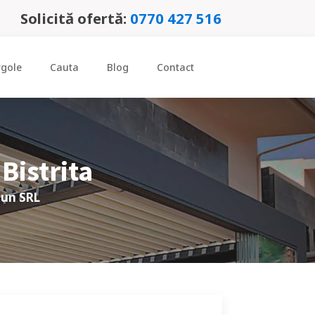
Solicită ofertă:
0770 427 516
rgole
Cauta
Blog
Contact
e
Bistrita
Sun SRL