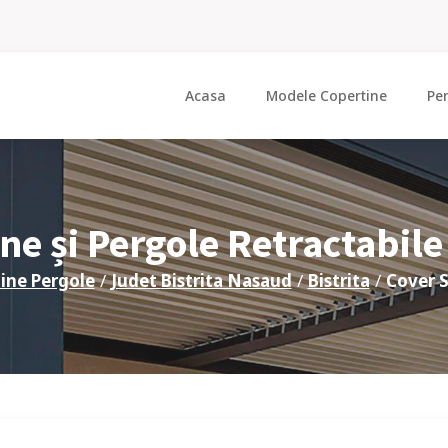
Acasa
Modele Copertine
Pe
ne și Pergole Retractabil
ine Pergole
/
Judet
Bistrita Nasaud
/
Bistrita
/
Cover 