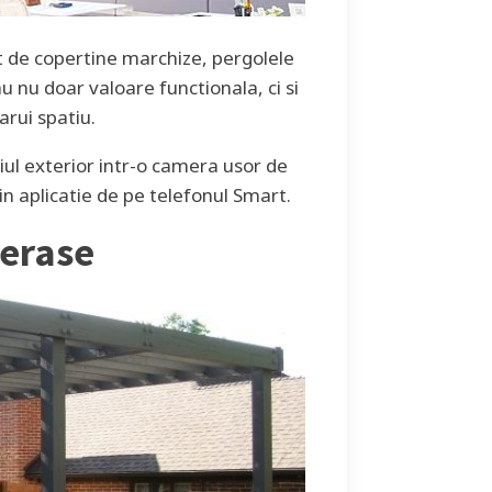
t de copertine marchize, pergolele
u nu doar valoare functionala, ci si
arui spatiu.
iul exterior intr-o camera usor de
rin aplicatie de pe telefonul Smart.
terase