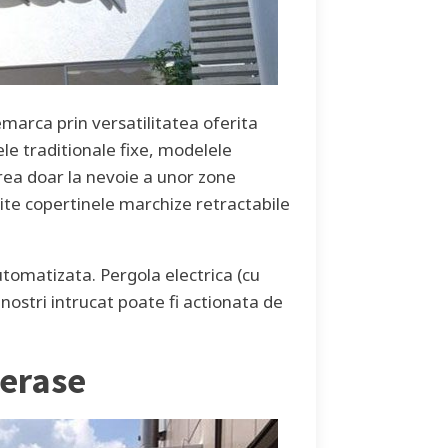
emarca prin versatilitatea oferita
ele traditionale fixe, modelele
rea doar la nevoie a unor zone
nite copertinele marchize retractabile
tomatizata. Pergola electrica (cu
 nostri intrucat poate fi actionata de
terase