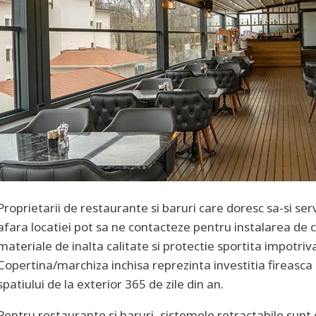
Proprietarii de restaurante si baruri care doresc sa-si serve
afara locatiei pot sa ne contacteze pentru instalarea de c
materiale de inalta calitate si protectie sportita impotriva
Copertina/marchiza inchisa reprezinta investitia fireasca
spatiului de la exterior 365 de zile din an.
Pentru restaurante si baruri, sistemele retractabile sunt 