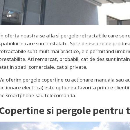
In oferta noastra se afla si pergole retractabile care se r
spatiului in care sunt instalate. Spre deosebire de produs
retractabile sunt mult mai practice, ele permitand umbri
prestabilite. Ati remarcat, probabil, cat de des sunt intal
atat in spatii comerciale, cat si private.
Va oferim pergole copertine cu actionare manuala sau au
actionare electrica) este optiunea favorita printre clientii
pe smartphone sau telecomanda.
Copertine si pergole pentru 