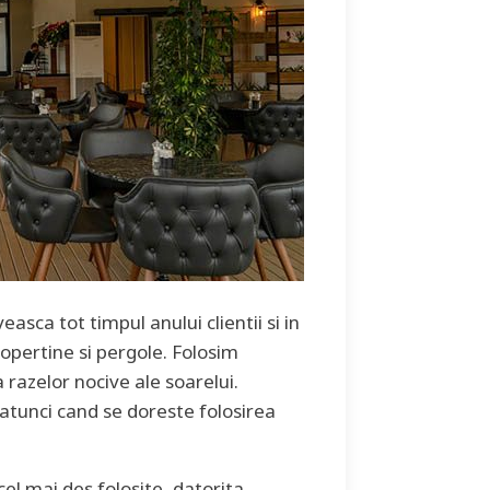
asca tot timpul anului clientii si in
opertine si pergole. Folosim
 razelor nocive ale soarelui.
 atunci cand se doreste folosirea
cel mai des folosite, datorita