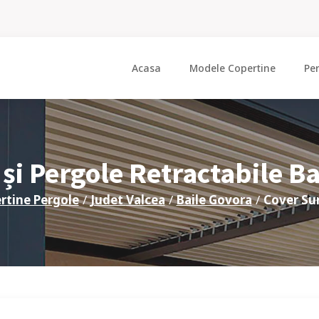
Acasa
Modele Copertine
Pe
și Pergole Retractabile
Ba
rtine Pergole
/
Judet
Valcea
/
Baile Govora
/
Cover Su