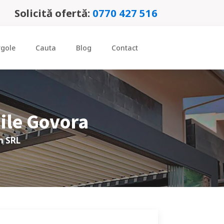
Solicită ofertă:
0770 427 516
rgole
Cauta
Blog
Contact
ile Govora
n SRL