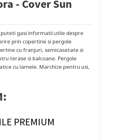
ora
- Cover Sun
uteti gasi informatii utile despre
brire prin copertine si pergole
ertine cu franjuri, semicasetate si
tru terase si balcoane. Pergole
atice cu lamele. Marchize pentru usi,
M:
ILE PREMIUM